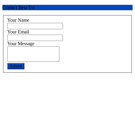
Contact Beta Eta
Your Name
Your Email
Your Message
Submit